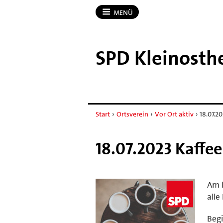
MENÜ
SPD Kleinosth
Start
›
Ortsverein
›
Vor Ort aktiv
›
18.07.2
18.07.2023 Kaffe
Am k
alle
Begi